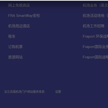
网上免税商店
机场业务（英文
FRA SmartWay安检
机场活动场地（
机场周边酒店
机场工作招聘 
租车
Fraport 环
订购机票
Fraport国际
旅游网站
Fraport国际
法兰克福机场门户网站服务条款
设置