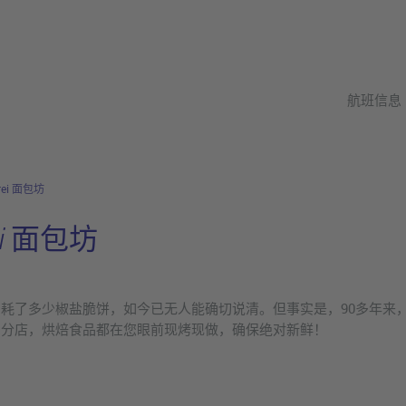
航班信息
erei 面包坊
rei 面包坊
竟消耗了多少椒盐脆饼，如今已无人能确切说清。但事实是，90多年来，
ch分店，烘焙食品都在您眼前现烤现做，确保绝对新鲜！