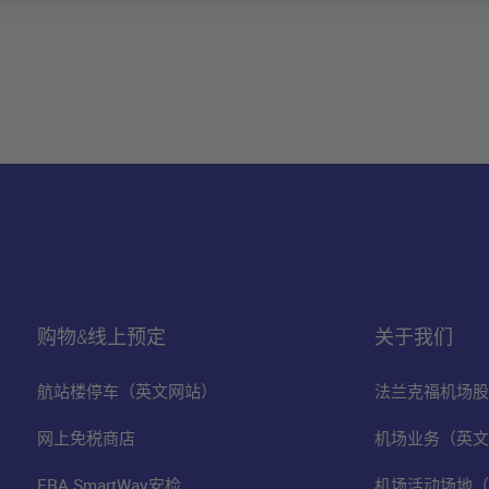
购物&线上预定
关于我们
航站楼停车（英文网站）
法兰克福机场股
网上免税商店
机场业务（英文
FRA SmartWay安检
机场活动场地（