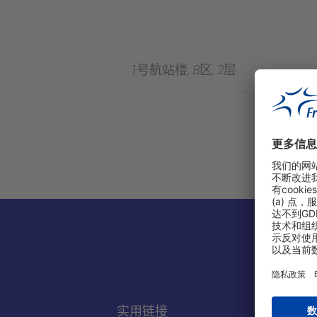
1号航站楼, B区, 2层
实用链接