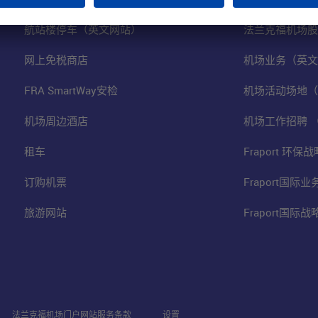
航站楼停车（英文网站）
法兰克福机场股
网上免税商店
机场业务（英文
FRA SmartWay安检
机场活动场地（
机场周边酒店
机场工作招聘 
租车
Fraport 环
订购机票
Fraport国际
旅游网站
Fraport国际
法兰克福机场门户网站服务条款
设置