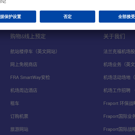
购物&线上预定
关于我们
航站楼停车（英文网站）
法兰克福机场股
网上免税商店
机场业务（英文
FRA SmartWay安检
机场活动场地（
机场周边酒店
机场工作招聘 
租车
Fraport 环
订购机票
Fraport国际
旅游网站
Fraport国际