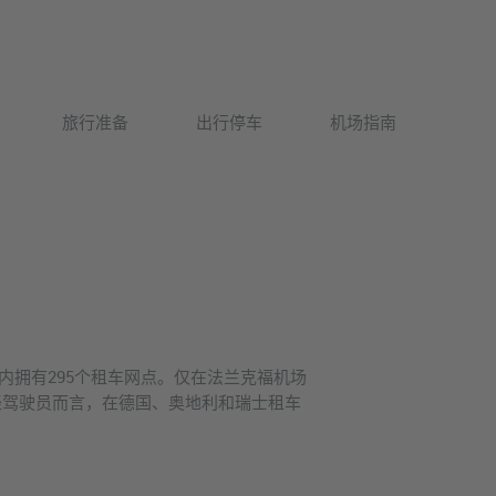
Deutsch
旅行准备
出行停车
机场指南
English
范围内拥有295个租车网点。仅在法兰克福机场
轻驾驶员而言，在德国、奥地利和瑞士租车