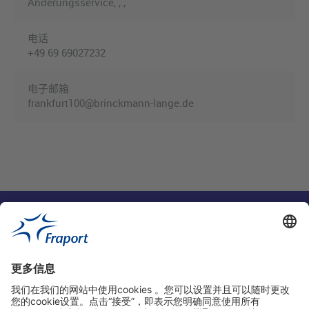
Änderungsservice, , ,
电话
+49 69 69027232
电子邮箱
frankfurt100@brinckmann-lange.de
实用链接