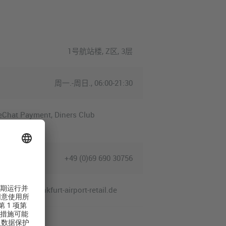
1号航站楼, Z区, 3层
周一.-周日., 06:00-21:30
WeChat Payment, Diners Club
+49 (0)69 690 30756
a.z-boss@frankfurt-airport-retail.de