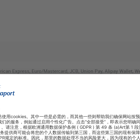
rican Express, Euro/Mastercard, JCB, Union Pay, Alipay Wallet, 
IONAL, Maestro, V Pay, Barzahlung
fr