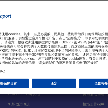
购物&线上预定
关于我们
航站楼停车（英文网站）
法兰克福机场股
网上免税商店
机场业务（英文
FRA SmartWay安检
机场活动场地（
机场周边酒店
机场工作招聘 