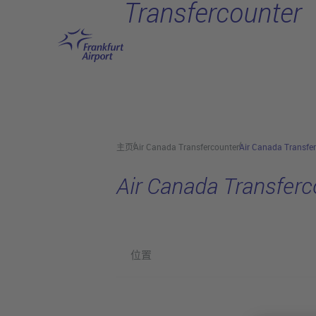
Transfercounter
跳转至主页
主页
Air Canada Transfercounter
Air Canada Transfe
Air Canada Transferc
位置