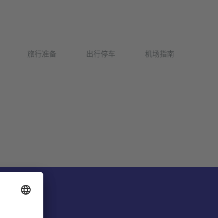
Deutsch
旅行准备
出行停车
机场指南
English