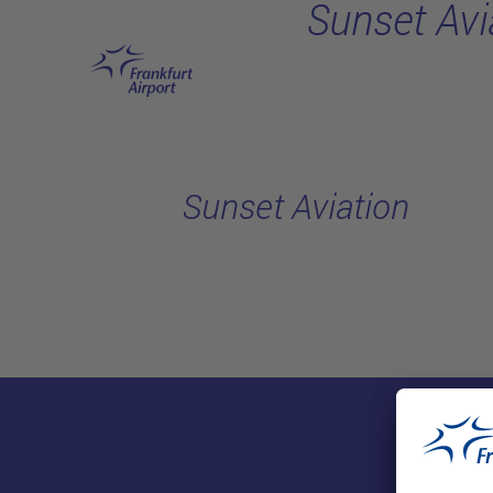
Sunset Avi
跳转至主页
Sunset Aviation