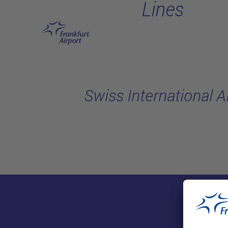
Lines
跳转至主页
Swiss International A