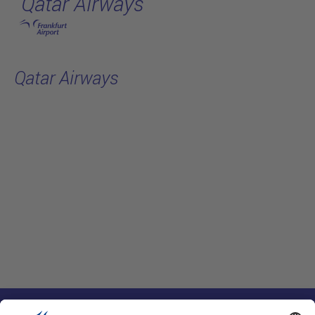
Qatar Airways
跳转至主页
Qatar Airways