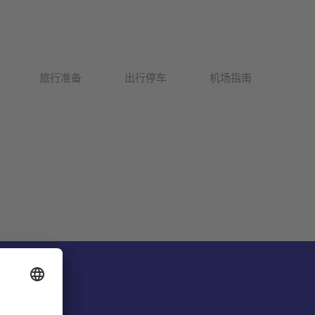
Deutsch
旅行准备
出行停车
机场指南
English