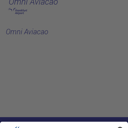
Omni Aviacao
跳转至主页
Omni Aviacao