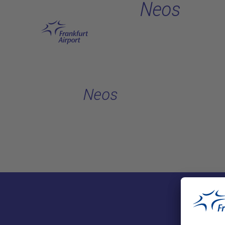
Neos
跳转至主页
Neos