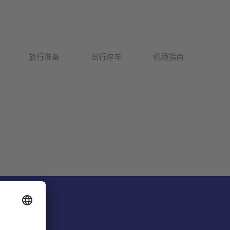
Deutsch
旅行准备
出行停车
机场指南
English