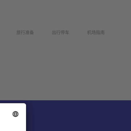
Deutsch
旅行准备
出行停车
机场指南
English