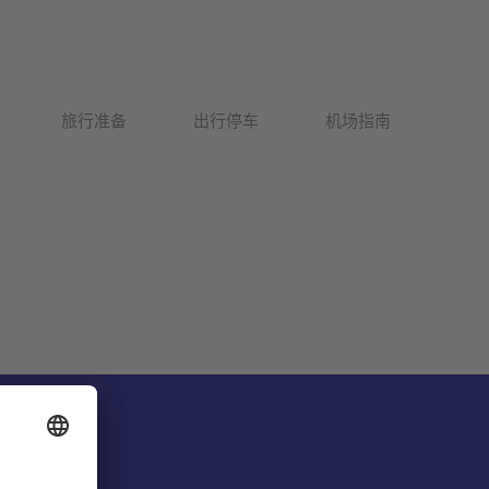
Deutsch
旅行准备
出行停车
机场指南
English