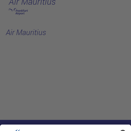
Air Mauritius
跳转至主页
Air Mauritius