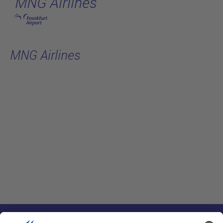
MNG Airlines
跳转至主页
MNG Airlines