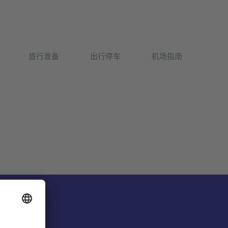
Deutsch
旅行准备
出行停车
机场指南
English