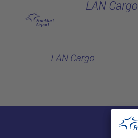
LAN Cargo
跳转至主页
LAN Cargo