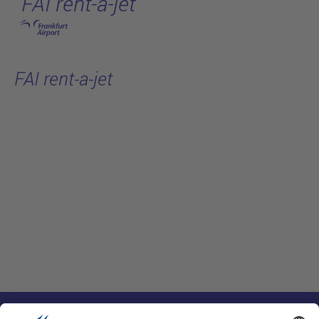
FAI rent-a-jet
跳转至主页
FAI rent-a-jet