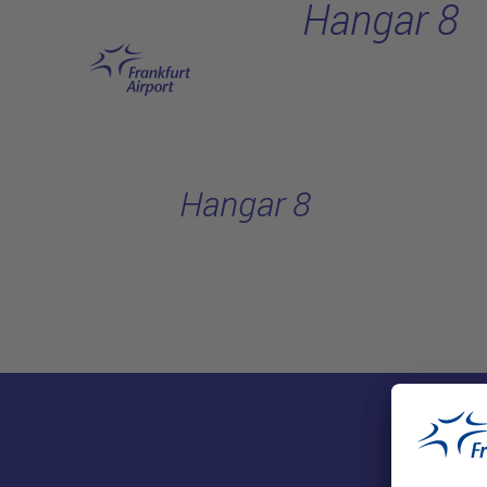
Hangar 8
跳转至主页
Hangar 8