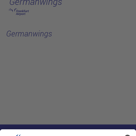
Germanwings
跳转至主页
Germanwings