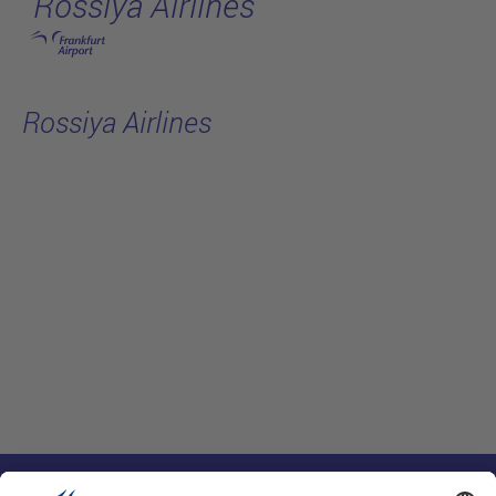
Rossiya Airlines
跳转至主页
Rossiya Airlines