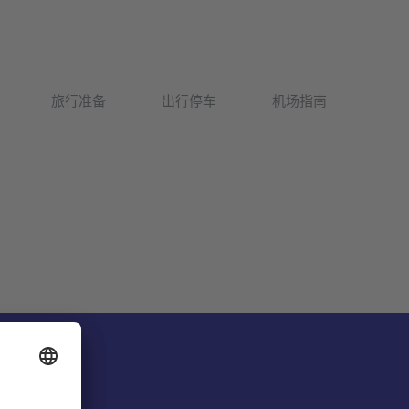
Deutsch
旅行准备
出行停车
机场指南
English