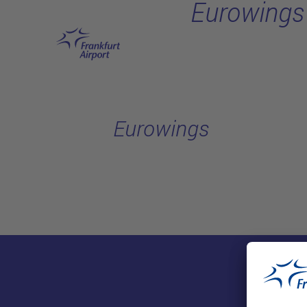
Eurowings
跳转至主页
Eurowings