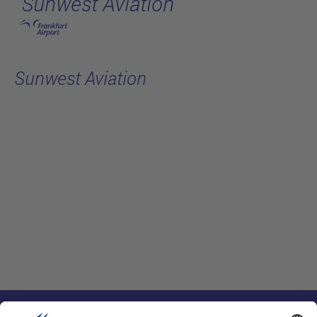
Sunwest Aviation
跳转至主页
Sunwest Aviation