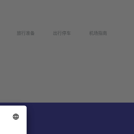
Deutsch
旅行准备
出行停车
机场指南
English