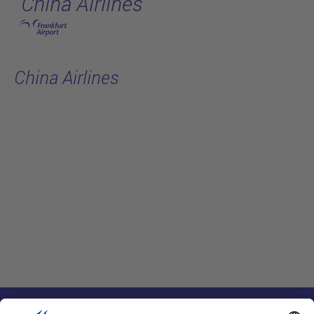
China Airlines
跳转至主页
China Airlines