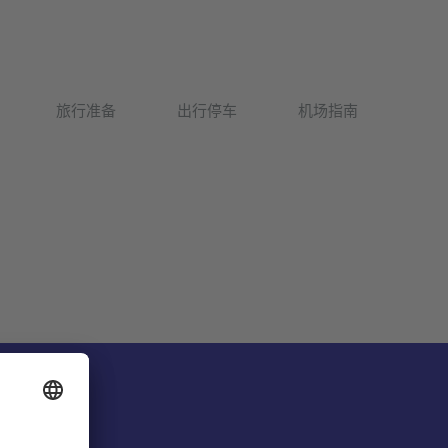
Deutsch
旅行准备
出行停车
机场指南
English