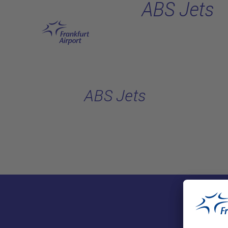
ABS Jets
跳转至主页
ABS Jets