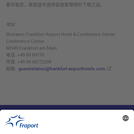
豪华客房，是旅途中途停留旅客理想的下榻之选。
地址
Sheraton Frankfurt Airport Hotel & Conference Center
Conference Center
60549 Frankfurt am Main
电话: +49 69 69770
传真: +49 69 69772209
邮箱:
guestrelation@frankfurt-airporthotels.com.