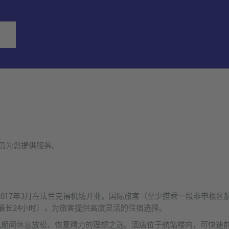
人员为您提供服务。
t Hotel于2017年3月在法兰克福机场开业。国际旅客（至少搭乘一段
最长24小时），为旅客提供高度灵活的住宿选择。
机期间休息放松、恢复精力的理想之选。酒店位于航站楼内，可快速