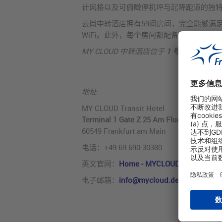
计风格以及可俯瞰停机坪与起降跑道的独特景
云尚中转酒店拥有59间房间，完全能够满
WiFi。此外，每个房间都配备了单独的卫
MY CLOUD 中转酒店位于
1 号航站楼非申根
地址
MY CLOUD Transit Hotel
Terminal 1 Gate Z 25 Am Flughafen
60549 Frankfurt am Main
电话：+49 69 690-30380
英文官网：
Home - MYCLOUD Hotel
电子邮箱：
info@mycloud.de