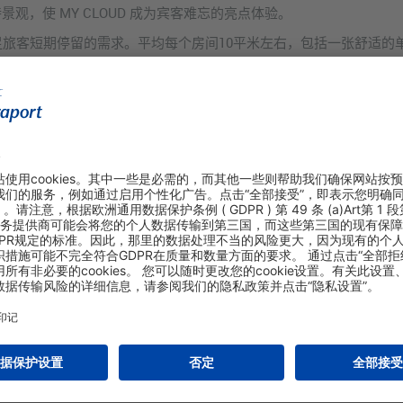
观，使 MY CLOUD 成为宾客难忘的亮点体验。
足旅客短期停留的需求。平均每个房间10平米左右，包括一张舒适的
生间及淋浴设施。
区域 Z25 登机口
，仅对行程中
至少包含一段非申根航班
的旅客开放