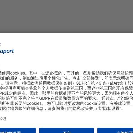
供塑料薄膜包裹服务。行李包裹服务设于1号航站楼出发大厅B区及