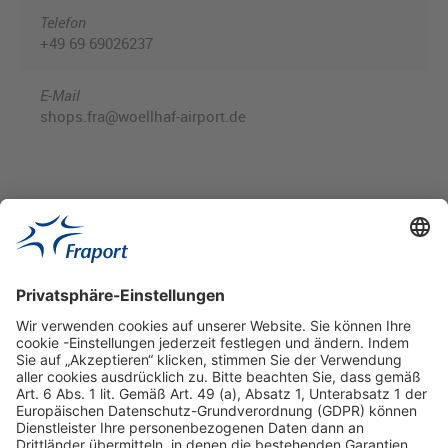
Telefon
+49 69 69026237
E-Mail
shops.fra@woellhaf-airport.de
Hilfreiche Links
Online einkaufen & buchen