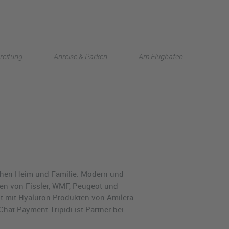
English
reitung
Anreise & Parken
Am Flughafen
中文
ichen Heim und Familie. Modern und
en von Fissler, WMF, Peugeot und
ut mit Hyaluron Produkten von Amilera
hat Payment Tripidi ist Partner bei