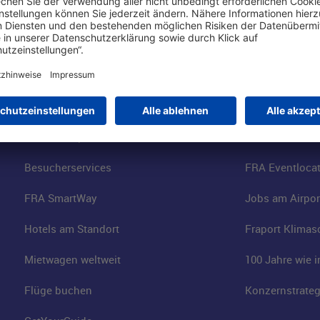
Online einkaufen & buchen
Über uns
Parkplätze
Fraport AG
Online-Shop
Business am Ai
Besucherservices
FRA Eventloca
FRA SmartWay
Jobs am Airpor
Hotels am Standort
Fraport Klimas
Mietwagen weltweit
100 Jahre wie 
Flüge buchen
Konzernstrateg