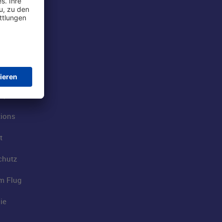
rport
tions
t
chutz
im Flug
ie