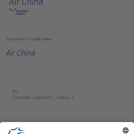
Air China
Hauptinhalt anspringen
Startseite
Air China
Air China
Air China
Ort
Terminal 1, Bereich C, Ebene 2