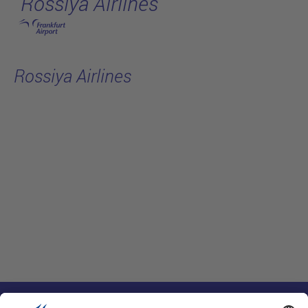
Rossiya Airlines
跳转至主页
Rossiya Airlines