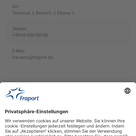
Ort
Terminal 3, Bereich J, Ebene 3
Telefon
+49-69-690 69190
E-Mail
fracares@fraport.de